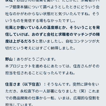
COMPANY
ーブ健康本舗について調べようとしたときにどういう会
社なのかがわからない状態だと気づいたんですね。そう
代表メッセージ
いうものを発信する場もなかったですし。
経営理念
社風とか働いている人の温度感とか、そういうことを発
経営方針
信していけば、おのずと会社と求職者のマッチングの精
沿革
度は上がるだろう
と思いましたし、自社コンテンツが大
会社概要
BLOG
切だという考えにはすごく納得しました。
野山：
ありがとうございます。
本プロジェクトを進めるにあたっては、住吉さんがその
担当を任されることになったんですよね。
住吉さま（以下住吉）：
そうなんです。突然に辞令をい
ただき、永松直下の一人部署になりました（笑）これま
での商品開発の仕事から一転、いまは、広報的な役割を
担当しています。