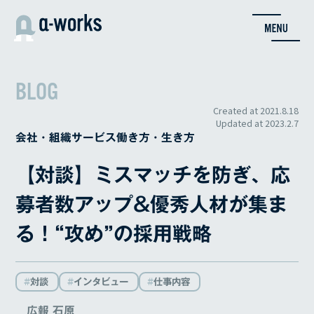
内
容
を
ス
キ
BLOG
ッ
プ
Created at
2021.8.18
Updated at
2023.2.7
会社・組織
サービス
働き方・生き方
【対談】ミスマッチを防ぎ、応
募者数アップ&優秀人材が集ま
る！“攻め”の採用戦略
対談
インタビュー
仕事内容
広報 石原