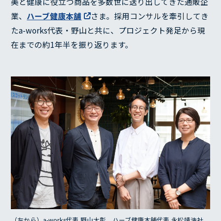
美と健康に役立つ商品を多数世に送り出してきた通販企
業、
ハーブ健康本舗
さま。採用コンサルを牽引してき
たa-works代表・野山と共に、プロジェクト発足から現
在までの約1年半を振り返ります。
（左から）a-works代表 野山大彰。ハーブ健康本舗代表 永松靖浩社