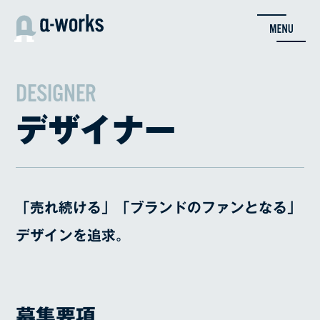
内
容
を
ス
キ
DESIGNER
ッ
プ
デザイナー
「売れ続ける」「ブランドのファンとなる」
デザインを追求。
募集要項