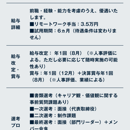
前職・経験・能力を考慮のうえ、優遇いた
します。
給与
■リモートワーク手当：3.5万円
詳細
■試用期間：6ヵ月（待遇条件は変わりま
せん）
給与改定： 年1回（8月）（※人事評価に
給与
よる。ただし必要に応じて随時実施の可能
改
性あり）
定・
賞与：年1回（12月）＋決算賞与年1回
賞与
（8月）（※人事評価、業績による）
■書類選考（キャリア観・価値観に関する
事前質問課題あり）
■一次選考：面接（代表取締役）
■二次選考：制作課題
選考
■最終選考：面接（部門リーダー）＋メン
プロ
バー会食