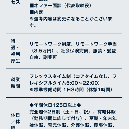
セス
■オファー面談（代表取締役）
■内定
※選考内容は変更になることがございま
す。
待
リモートワーク制度、リモートワーク手当
遇・
（3.5万円）、社会保険完備、服装・髪型
福利
自由、副業可
厚生
SERVICE
フレックスタイム制（コアタイムなし、フ
REASON
就業
レキシブルタイム5:00～22:00）
時間
※標準労働時間 1日8時間（休憩1時間）
RECRUIT
COMPANY
◆年間休日125日以上◆
完全週休2日制（土・日、祝）、有給休暇
休日
代表メッセージ
（勤務期間に応じて付与）、夏期・年末年
／休
始休暇、育児休暇、介護休暇、慶弔休暇、
経営理念
暇