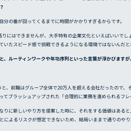
RECRUIT
？
自分の番が回ってくるまでに時間がかかりすぎるからです。
COMPANY
括りにはできませんが、大手特有の企業文化といえばいいでし
ていたスピード感で挑戦できるようになる環境ではないんだと
セージ
経営理念
経営方針
沿革
BLOG
と、ルーティンワークや年功序列といった言葉が浮かびますが
うと、前職はグループ全体で20万人を超える会社だったので、
ってブラッシュアップされた「合理的に業務を進められるフレ
なりに新しいやり方を提案した時に、それをする価値はあると
とによるリスクが想定できないため、結局いままで通りのやり