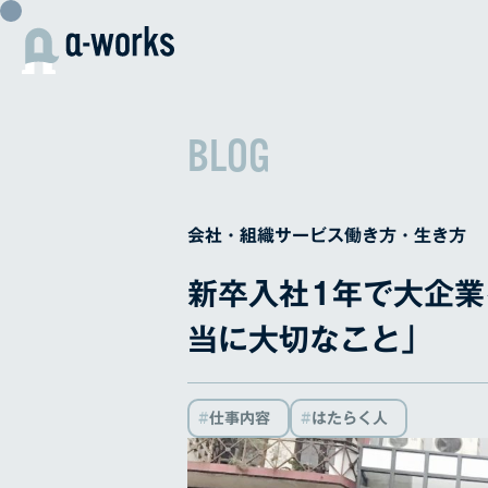
内
容
を
ス
キ
BLOG
ッ
プ
会社・組織
サービス
働き方・生き方
新卒入社1年で大企
当に大切なこと」
仕事内容
はたらく人