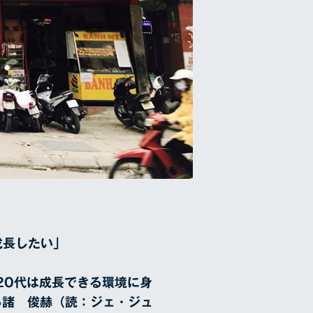
成長したい」
20代は成長できる環境に身
る諸 俊赫（読：ジェ・ジュ