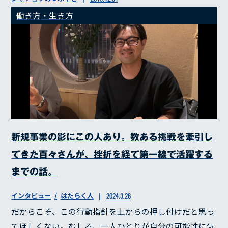
働き方・生き方
新規事業の影にこの人あり。数ある挑戦を牽引し
てきた百々さんが、挫折を経て第一線で活躍する
までの話。
インタビュー
はたらく人
2024.3.26
だからこそ、この行動指針を上からの押し付けだと思っ
てほしくない。むしろ、一人ひとりが自分の可能性に気