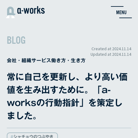
内
容
を
ス
キ
BLOG
ッ
プ
Created at
2024.11.14
Updated at
2024.11.14
会社・組織
サービス
働き方・生き方
常に自己を更新し、より高い価
値を生み出すために。「a-
worksの行動指針」を策定し
ました。
シャチョウのつぶやき