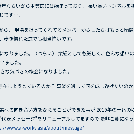
RECRUIT
17年くらいから本質的には始まっており、 長い長いトンネル
じです…。
COMPANY
から、 現場を担ってくれてるメンバーからしたらばもっと暗
て、歩き慣れた道でも相当怖いです。
セージ
経営理念
経営方針
沿革
になりました。（つらい） 業績としても厳しく、色んな想い
BLOG
思いました。
大きな気づきの機会になりました。
為に存在しようとているのか？ 事業を通して何を成し遂げたいの
業への向き合い方を変えることができた事が 2019年の一番の
”代表メッセージ”をリニューアルしてますので 是非ご覧にな
s://www.a-works.asia/about/message/