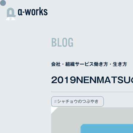
内
容
を
ス
キ
BLOG
ッ
プ
会社・組織
サービス
働き方・生き方
2019NENMATS
シャチョウのつぶやき