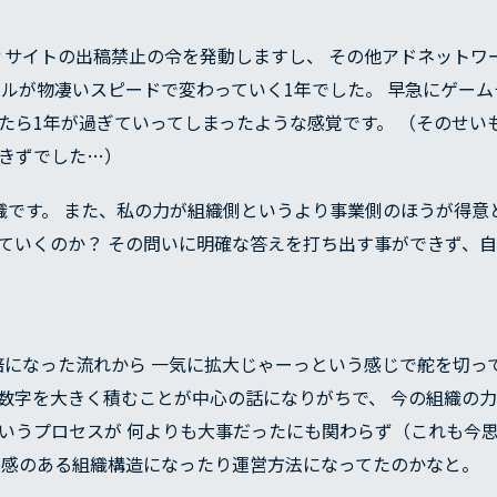
アフィサイトの出稿禁止の令を発動しますし、 その他アドネット
ールが物凄いスピードで変わっていく1年でした。 早急にゲーム
たら1年が過ぎていってしまったような感覚です。 （そのせい
きずでした…）
な組織です。 また、私の力が組織側というより事業側のほうが得
ていくのか？ その問いに明確な答えを打ち出す事ができず、
SERVICE
約10倍になった流れから 一気に拡大じゃーっという感じで舵を切
数字を大きく積むことが中心の話になりがちで、 今の組織の
REASON
いうプロセスが 何よりも大事だったにも関わらず（これも今
ギ感のある組織構造になったり運営方法になってたのかなと。