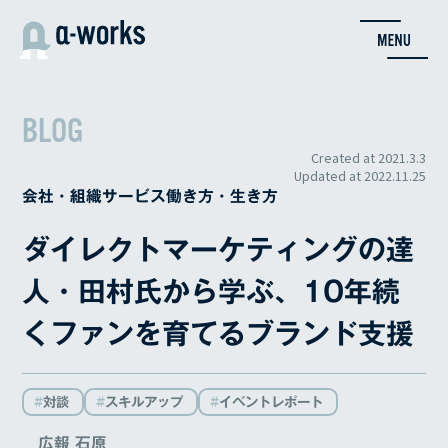
内
容
を
ス
キ
BLOG
ッ
プ
Created at
2021.3.3
Updated at
2022.11.25
会社・組織
サービス
働き方・生き方
ダイレクトマーケティングの達
人・田村氏から学ぶ、10年続
くファンを育てるブランド支援
対談
スキルアップ
イベントレポート
広報 石原