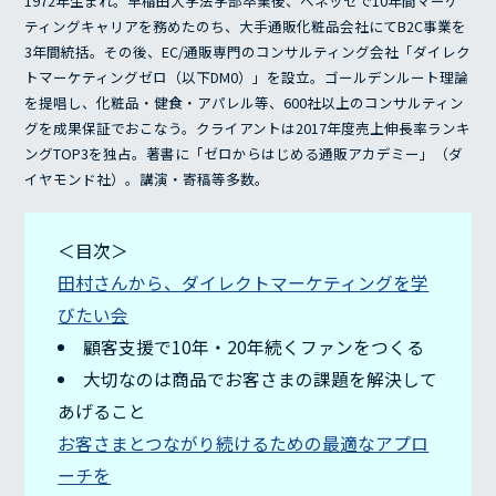
1972年生まれ。早稲田大学法学部卒業後、ベネッセで10年間マーケ
ティングキャリアを務めたのち、大手通販化粧品会社にてB2C事業を
3年間統括。その後、EC/通販専門のコンサルティング会社「ダイレク
トマーケティングゼロ（以下DM0）」を設立。ゴールデンルート理論
を提唱し、化粧品・健食・アパレル等、600社以上のコンサルティン
グを成果保証でおこなう。クライアントは2017年度売上伸長率ランキ
ングTOP3を独占。著書に「ゼロからはじめる通販アカデミー」（ダ
イヤモンド社）。講演・寄稿等多数。
＜目次＞
田村さんから、ダイレクトマーケティングを学
びたい会
顧客支援で10年・20年続くファンをつくる
大切なのは商品でお客さまの課題を解決して
あげること
お客さまとつながり続けるための最適なアプロ
ーチを