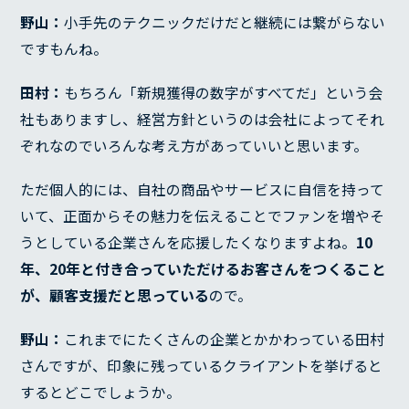
野山：
小手先のテクニックだけだと継続には繋がらない
ですもんね。
田村：
もちろん「新規獲得の数字がすべてだ」という会
社もありますし、経営方針というのは会社によってそれ
ぞれなのでいろんな考え方があっていいと思います。
ただ個人的には、自社の商品やサービスに自信を持って
いて、正面からその魅力を伝えることでファンを増やそ
うとしている企業さんを応援したくなりますよね。
10
年、20年と付き合っていただけるお客さんをつくること
が、顧客支援だと思っている
ので。
SERVICE
REASON
野山：
これまでにたくさんの企業とかかわっている田村
さんですが、印象に残っているクライアントを挙げると
RECRUIT
するとどこでしょうか。