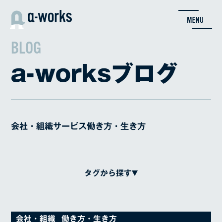
内
容
を
ス
BLOG
キ
ッ
a-worksブログ
プ
会社・組織
サービス
働き方・生き方
タグから探す
Adcent
クリエイティブ
変態
対談
会社・組織
働き方・生き方