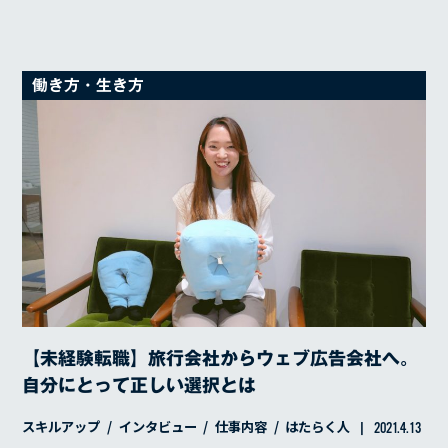
働き方・生き方
【未経験転職】旅行会社からウェブ広告会社へ。
SERVICE
自分にとって正しい選択とは
REASON
スキルアップ
インタビュー
仕事内容
はたらく人
2021.4.13