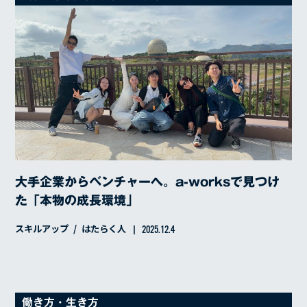
スキルアップ
インタビュー
カルチャー
仕事内容
はたらく人
イベントレポート
シャチョウのつぶやき
大手企業からベンチャーへ。a-worksで見つけ
た「本物の成長環境」
スキルアップ
はたらく人
2025.12.4
働き方・生き方