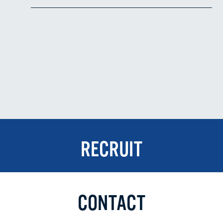
SERVICE
REASON
RECRUIT
COMPANY
代表メッセージ
RECRUIT
経営理念
経営方針
沿革
CONTACT
会社概要
BLOG