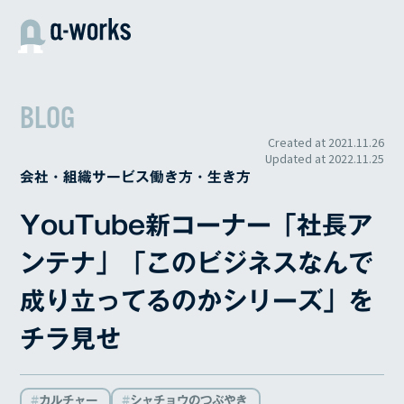
内
容
を
ス
キ
BLOG
ッ
プ
Created at
2021.11.26
Updated at
2022.11.25
会社・組織
サービス
働き方・生き方
YouTube新コーナー「社長ア
ンテナ」「このビジネスなんで
成り立ってるのかシリーズ」を
チラ見せ
カルチャー
シャチョウのつぶやき