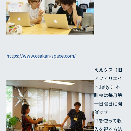
代表メッセージ
経営理念
経営方針
沿革
会社概要
BLOG
https://www.osakan-space.com/
ええタス（旧
アフィリエイ
トJelly!）本
町校は毎月第
一日曜日に開
催です。
ITを使って収
入を得る方法