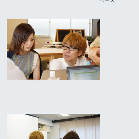
ペース
SERVICE
REASON
RECRUIT
COMPANY