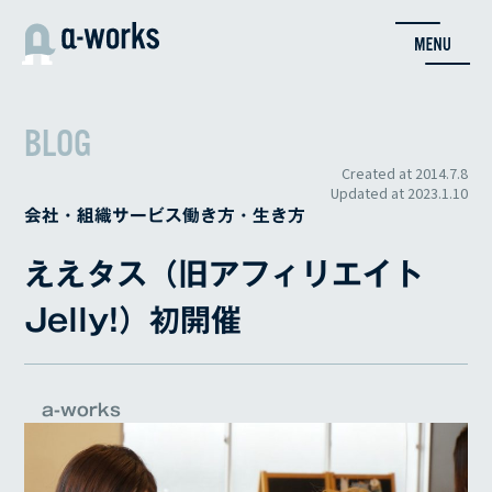
内
容
を
ス
キ
BLOG
ッ
プ
Created at
2014.7.8
Updated at
2023.1.10
会社・組織
サービス
働き方・生き方
ええタス（旧アフィリエイト
Jelly!）初開催
a-works