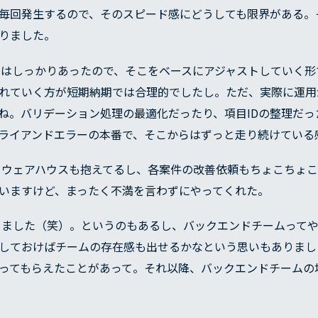
RECRUIT
毎回発生するので、そのスピード感にどうしても限界がある。
りました。
COMPANY
はしっかりあったので、そこをベースにアジャストしていく形
れていく方が短期納期では合理的でしたし。ただ、実際に運用
ね。バリデーション処理の最適化だったり、項目IDの整理だっ
セージ
経営理念
経営方針
沿革
ライアンドエラーの本番で、そこからはずっと走り続けている
BLOG
ウェアハウスも抱えてるし、各案件の改善依頼もちょこちょこ
いますけど、まったく不満を言わずにやってくれた。
ました（笑）。というのもあるし、バックエンドチームって
しておけばチームの存在感も出せるかなという思いもありまし
ってもらえたことがあって。それ以降、バックエンドチームの