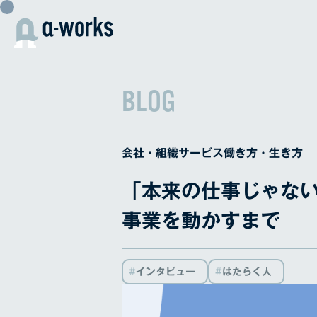
内
容
を
ス
キ
BLOG
ッ
プ
会社・組織
サービス
働き方・生き方
「本来の仕事じゃな
事業を動かすまで
インタビュー
はたらく人