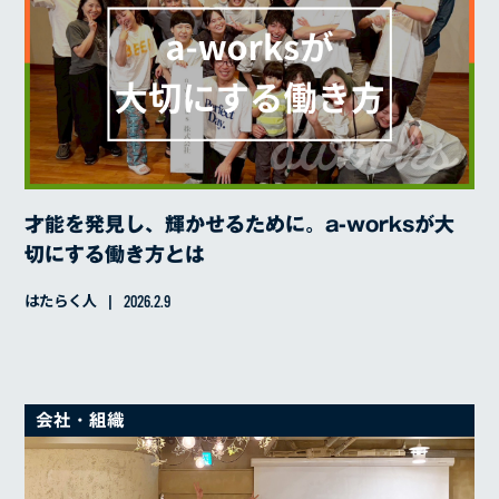
SERVICE
才能を発見し、輝かせるために。a-worksが大
REASON
切にする働き方とは
はたらく人
RECRUIT
2026.2.9
COMPANY
代表メッセージ
会社・組織
経営理念
経営方針