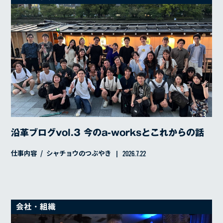
スキルアップ
インタビュー
カルチャー
仕事内容
はたらく人
イベントレポート
シャチョウのつぶやき
沿革ブログvol.3 今のa-worksとこれからの話
仕事内容
シャチョウのつぶやき
2026.7.22
会社・組織