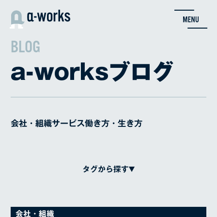
内
容
を
ス
BLOG
キ
ッ
a-worksブログ
プ
会社・組織
サービス
働き方・生き方
タグから探す
Adcent
クリエイティブ
変態
対談
会社・組織