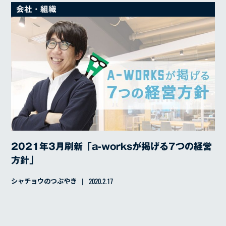
会社・組織
2021年3月刷新「a-worksが掲げる7つの経営
方針」
SERVICE
シャチョウのつぶやき
2020.2.17
REASON