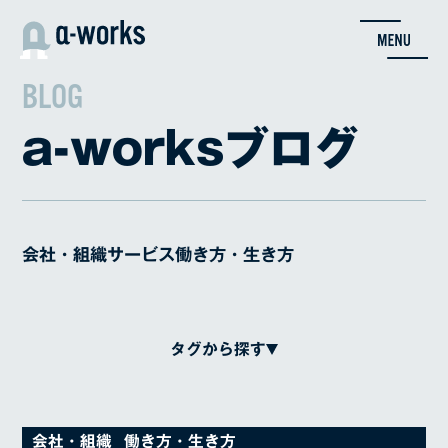
内
容
を
ス
BLOG
キ
ッ
a-worksブログ
プ
会社・組織
サービス
働き方・生き方
タグから探す
Adcent
クリエイティブ
変態
対談
会社・組織
働き方・生き方